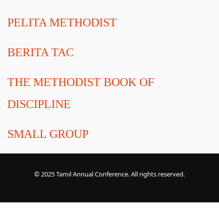
PELITA METHODIST
BERITA TAC
THE METHODIST BOOK OF
DISCIPLINE
SMALL GROUP
En la página
https://creditbot-mx.com/inmediatos/
se concentran
opciones de financiamiento rápido. Los procesos están optimizados
© 2025 Tamil Annual Conference. All rights reserved.
para reducir tiempos de espera. Esto da tranquilidad a quienes
necesitan dinero en el mismo día.