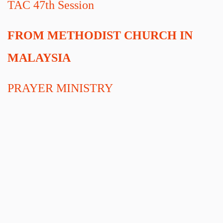
TAC 47th Session
гарантує повну безпеку та відкритість фінансових відносин.
FROM METHODIST CHURCH IN
MALAYSIA
PRAYER
MINISTRY